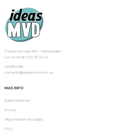
Tristán Narvaja 1617 – Montevideo
Lun a Vie de 11.30 18.30 hs
092182288
contacto@ideasmvd.com.uy
MAS INFO
Sobre Nosotros
Envíos
Seguridad en los pagos
FAQ