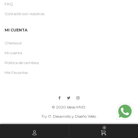
FAQ
Contacte con nosotros
MI CUENTA
Checkout
Mi cuenta
Política de cambios
Mis Favoritos
© 2020 Ideas MVD.
Try IT
, Desarrollo y Diseño Web.
0