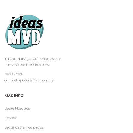
Tristán Narvaja 1617 – Montevideo
Lun a Vie de 11.30 18.30 hs
092182288
contacto@ideasmvd.com.uy
MAS INFO
Sobre Nosotros
Envíos
Seguridad en los pagos