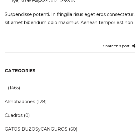
Posted
Posted
By
Tryit
30 de mayo de 2017
Demo 07
on
in
Suspendisse potenti. In fringilla risus eget eros consectetur,
sit amet bibendum odio maximus. Aenean tempor est non
Share this post
CATEGORIES
..
(1465)
Almohadones
(128)
Cuadros
(0)
GATOS BUZOSyCANGUROS
(60)