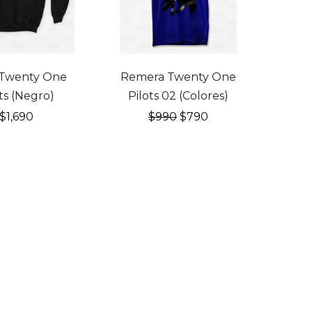
20% OFF
Twenty One
Remera Twenty One
ts (Negro)
Pilots 02 (Colores)
El
El
$
1,690
$
990
$
790
precio
precio
original
actual
era:
es:
$990.
$790.