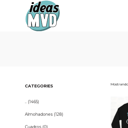
Ideas
Ideas
MVD
MVD
Mostrando 
CATEGORIES
..
(1465)
Almohadones
(128)
Cuadros
(0)