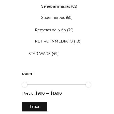
Series animadas
(65)
Super heroes
(50)
Remeras de Niño
(75)
RETIRO INMEDIATO
(18)
STAR WARS
(49)
PRICE
Precio:
$990
—
$1,690
Precio
Precio
Filtrar
mínimo
máximo