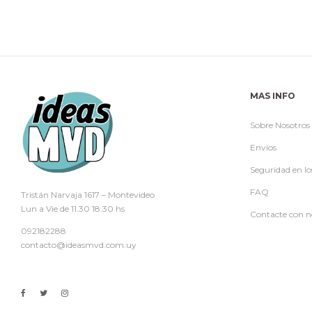
MAS INFO
Sobre Nosotros
Envíos
Seguridad en lo
FAQ
Tristán Narvaja 1617 – Montevideo
Lun a Vie de 11.30 18.30 hs
Contacte con n
092182288
contacto@ideasmvd.com.uy