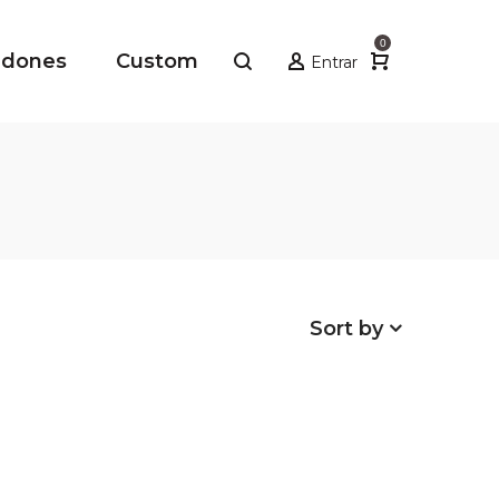
0
adones
Custom
Entrar
Sort by