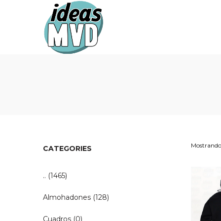
Ideas
Ideas
MVD
MVD
Mostrando 
CATEGORIES
..
(1465)
Almohadones
(128)
Cuadros
(0)