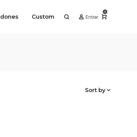
0
adones
Custom
Entrar
Sort by