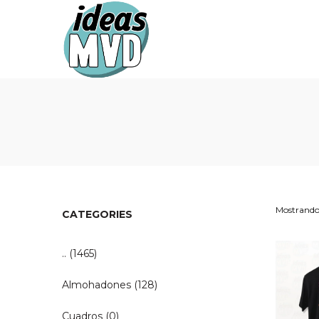
Ideas
Ideas
MVD
MVD
Mostrando 
CATEGORIES
..
(1465)
Almohadones
(128)
Cuadros
(0)