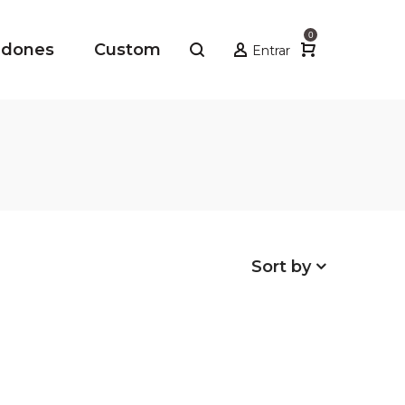
0
adones
Custom
Entrar
Sort by