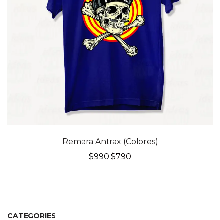
20% OFF
Remera Antrax (Colores)
El
El
$
990
$
790
precio
precio
original
actual
era:
es:
$990.
$790.
CATEGORIES