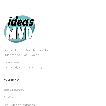
Tristán Narvaja 1617 – Montevideo
Lun a Vie de 11.30 18.30 hs
092182288
contacto@ideasmvd.com.uy
MAS INFO
Sobre Nosotros
Envíos
Seguridad en los pagos