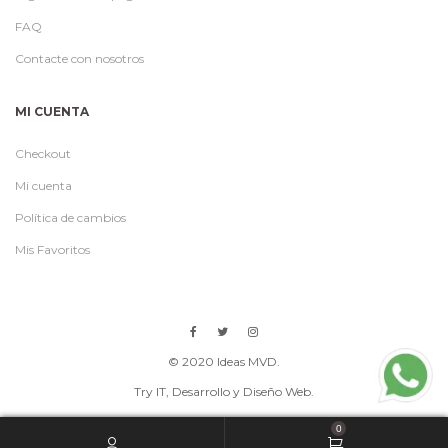
FAQ
Contacte con nosotros
MI CUENTA
Checkout
Mi cuenta
Política de cambios
Mis Favoritos
© 2020 Ideas MVD.
Try IT
, Desarrollo y Diseño Web.
0