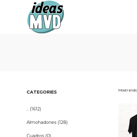
Ideas
Ideas
MVD
MVD
Mostrando 
CATEGORIES
..
(1612)
Almohadones
(128)
Cuadros
(0)