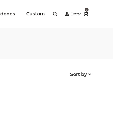
0
adones
Custom
Entrar
Sort by