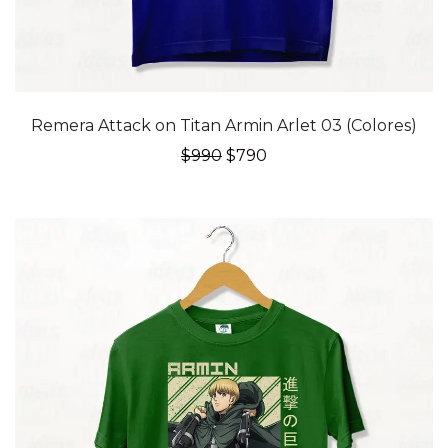
20% OFF
Remera Attack on Titan Armin Arlet 03 (Colores)
El
El
$
990
$
790
precio
precio
original
actual
era:
es:
$990.
$790.