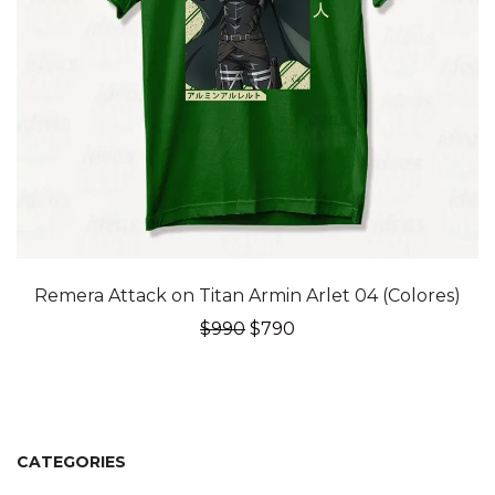
20% OFF
Remera Attack on Titan Armin Arlet 04 (Colores)
El
El
$
990
$
790
precio
precio
original
actual
era:
es:
$990.
$790.
CATEGORIES