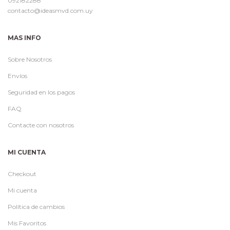
092182288
contacto@ideasmvd.com.uy
MAS INFO
Sobre Nosotros
Envíos
Seguridad en los pagos
FAQ
Contacte con nosotros
MI CUENTA
Checkout
Mi cuenta
Política de cambios
Mis Favoritos