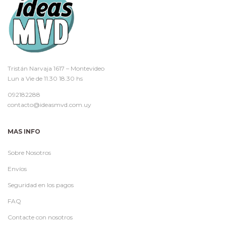
Tristán Narvaja 1617 – Montevideo
Lun a Vie de 11.30 18.30 hs
092182288
contacto@ideasmvd.com.uy
MAS INFO
Sobre Nosotros
Envíos
Seguridad en los pagos
FAQ
Contacte con nosotros