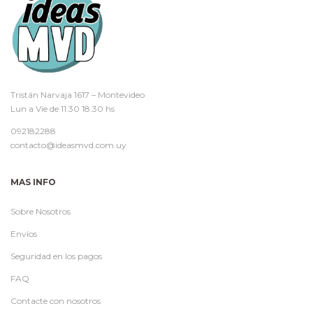
Tristán Narvaja 1617 – Montevideo
Lun a Vie de 11.30 18.30 hs
092182288
contacto@ideasmvd.com.uy
MAS INFO
Sobre Nosotros
Envíos
Seguridad en los pagos
FAQ
Contacte con nosotros