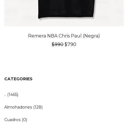
20% OFF
Remera NBA Chris Paul (Negra)
El
El
$
990
$
790
precio
precio
original
actual
era:
es:
$990.
$790.
CATEGORIES
..
(1465)
Almohadones
(128)
Cuadros
(0)