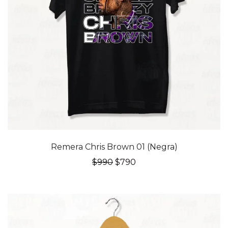
20% OFF
Remera Chris Brown 01 (Negra)
El
El
$
990
$
790
precio
precio
original
actual
era:
es:
$990.
$790.