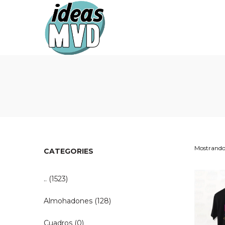
Ideas
Ideas
MVD
MVD
Mostrando 
CATEGORIES
..
(1523)
Almohadones
(128)
Cuadros
(0)