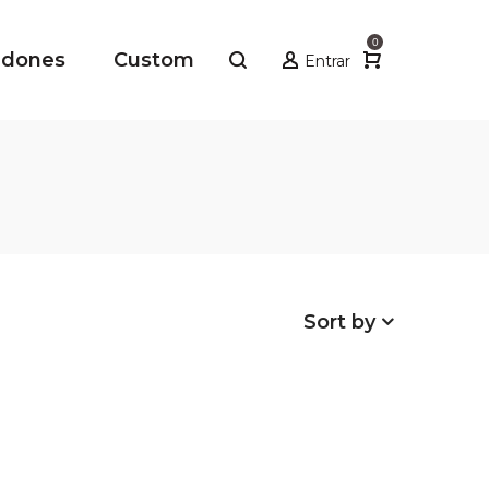
0
adones
Custom
Entrar
Sort by