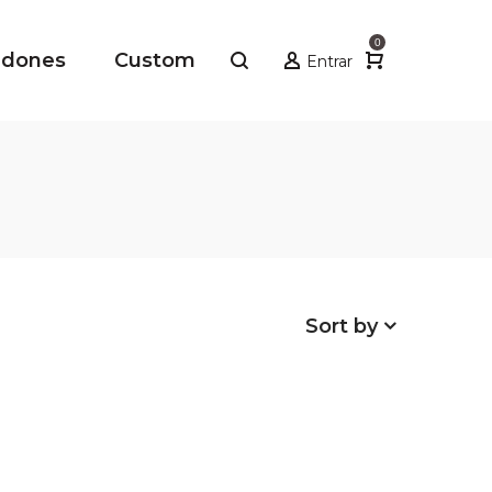
0
adones
Custom
Entrar
Sort by