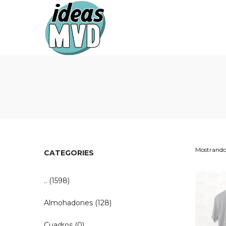
Ideas
Ideas
MVD
MVD
Mostrando 
CATEGORIES
..
(1598)
Almohadones
(128)
Cuadros
(0)