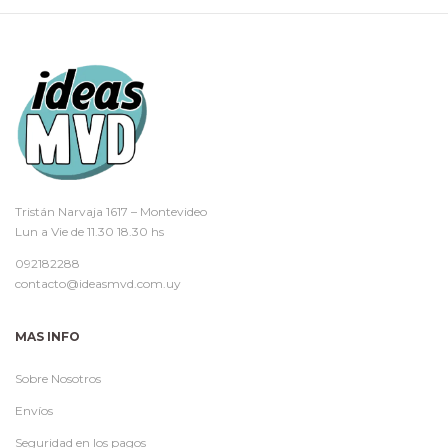
Tristán Narvaja 1617 – Montevideo
Lun a Vie de 11.30 18.30 hs
092182288
contacto@ideasmvd.com.uy
MAS INFO
Sobre Nosotros
Envíos
Seguridad en los pagos