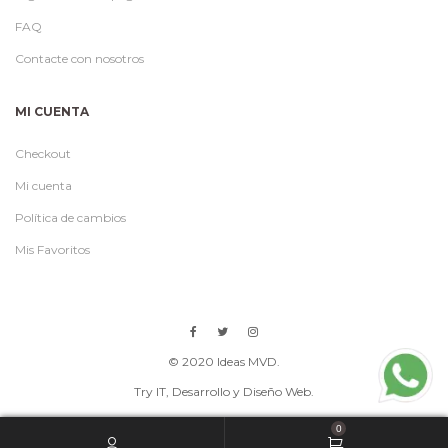
FAQ
Contacte con nosotros
MI CUENTA
Checkout
Mi cuenta
Política de cambios
Mis Favoritos
© 2020 Ideas MVD.
Try IT
, Desarrollo y Diseño Web.
0