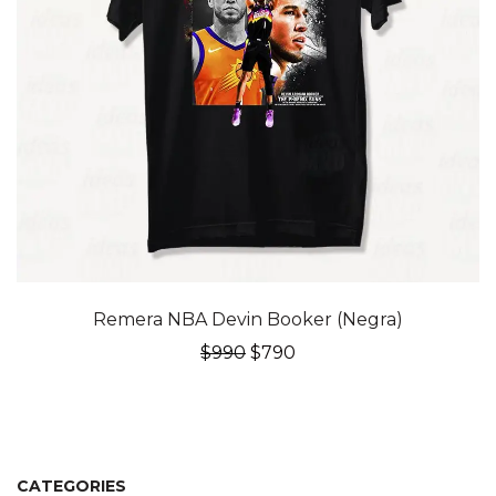
20% OFF
Remera NBA Devin Booker (Negra)
El
El
$
990
$
790
precio
precio
original
actual
era:
es:
$990.
$790.
CATEGORIES