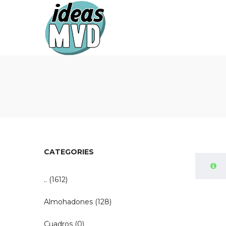
Ideas
Ideas
MVD
MVD
CATEGORIES
..
(1612)
Almohadones
(128)
Cuadros
(0)