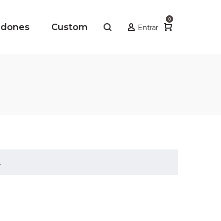
0
adones
Custom
Entrar
.