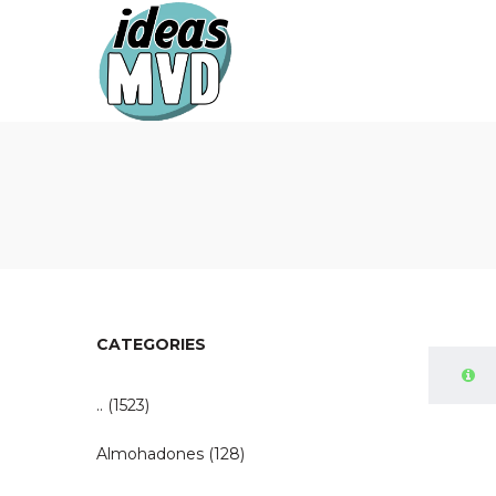
Ideas
Ideas
MVD
MVD
CATEGORIES
..
(1523)
Almohadones
(128)