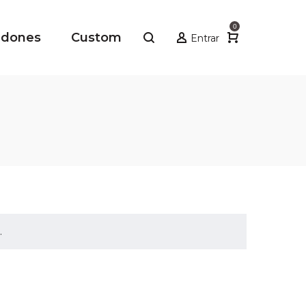
0
adones
Custom
Entrar
.