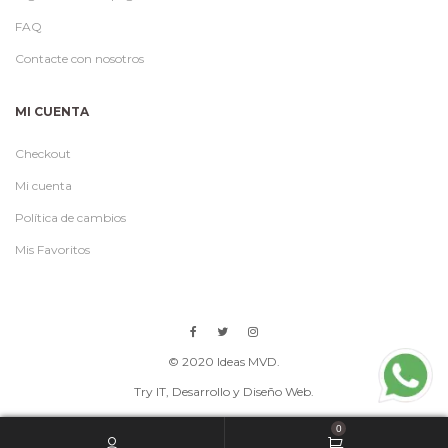
FAQ
Contacte con nosotros
MI CUENTA
Checkout
Mi cuenta
Política de cambios
Mis Favoritos
© 2020 Ideas MVD.
Try IT
, Desarrollo y Diseño Web.
0