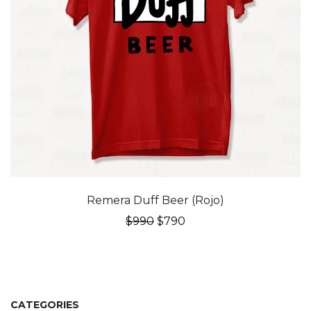
20% OFF
Remera Duff Beer (Rojo)
El
El
$
990
$
790
precio
precio
original
actual
era:
es:
$990.
$790.
CATEGORIES