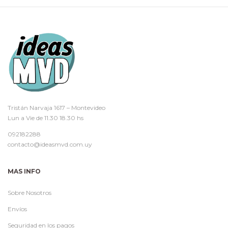
Tristán Narvaja 1617 – Montevideo
Lun a Vie de 11.30 18.30 hs
092182288
contacto@ideasmvd.com.uy
MAS INFO
Sobre Nosotros
Envíos
Seguridad en los pagos