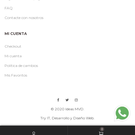
FAQ
Contacte con nosotros
MI CUENTA
Checkout
Mi cuenta
Política de cambios
Mis Favoritos
© 2020 Ideas MVD.
Try IT
, Desarrollo y Diseño Web.
0