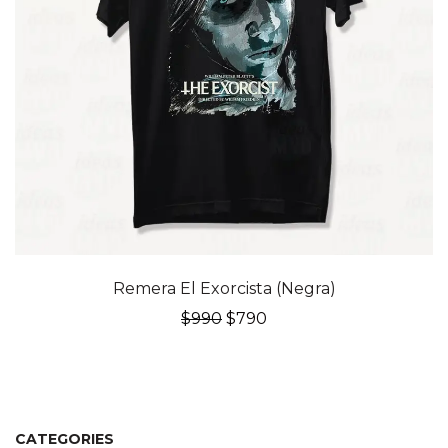
20% OFF
Remera El Exorcista (Negra)
El
El
$
990
$
790
precio
precio
original
actual
era:
es:
$990.
$790.
CATEGORIES