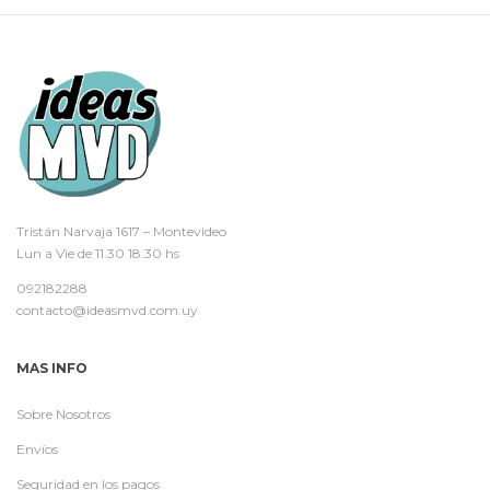
Tristán Narvaja 1617 – Montevideo
Lun a Vie de 11.30 18.30 hs
092182288
contacto@ideasmvd.com.uy
MAS INFO
Sobre Nosotros
Envíos
Seguridad en los pagos