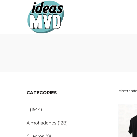
Ideas
Ideas
MVD
MVD
Mostrando 
CATEGORIES
..
(1544)
Almohadones
(128)
Cuadros
(0)