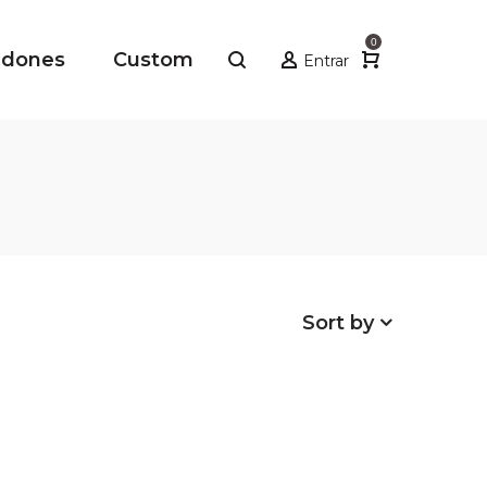
0
adones
Custom
Entrar
Sort by