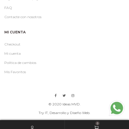
FAQ
Contacte con nosotros
MI CUENTA
Checkout
Mi cuenta
Política de cambios
Mis Favoritos
© 2020 Ideas MVD.
Try IT
, Desarrollo y Diseño Web.
0