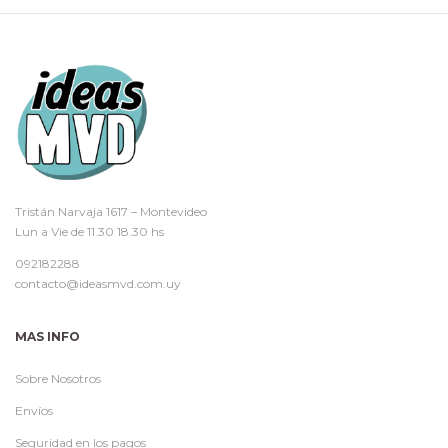
Tristán Narvaja 1617 – Montevideo
Lun a Vie de 11.30 18.30 hs
092182288
contacto@ideasmvd.com.uy
MAS INFO
Sobre Nosotros
Envíos
Seguridad en los pagos