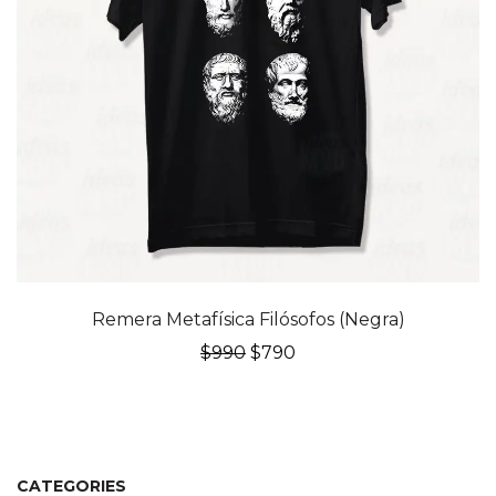
20% OFF
Remera Metafísica Filósofos (Negra)
El
El
$
990
$
790
precio
precio
original
actual
era:
es:
$990.
$790.
CATEGORIES