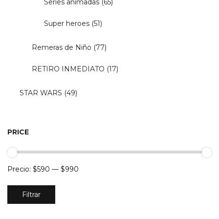
Series animadas
(65)
Super heroes
(51)
Remeras de Niño
(77)
RETIRO INMEDIATO
(17)
STAR WARS
(49)
PRICE
Precio:
$590
—
$990
Precio
Precio
Filtrar
mínimo
máximo