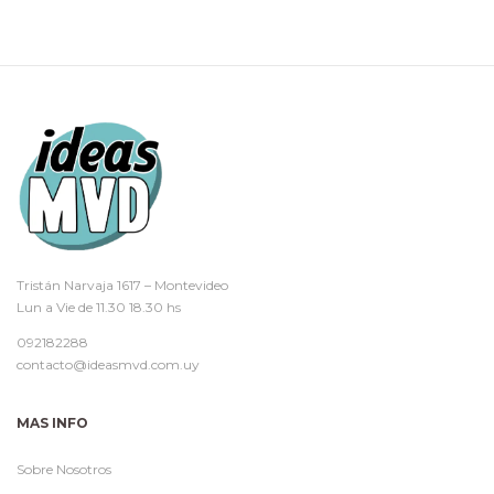
Tristán Narvaja 1617 – Montevideo
Lun a Vie de 11.30 18.30 hs
092182288
contacto@ideasmvd.com.uy
MAS INFO
Sobre Nosotros