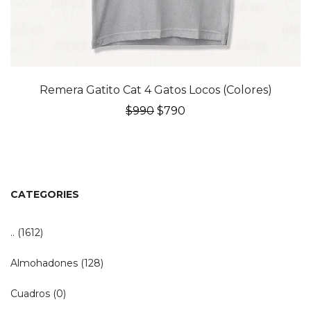
20% OFF
Remera Gatito Cat 4 Gatos Locos (Colores)
El
El
$
990
$
790
precio
precio
original
actual
era:
es:
$990.
$790.
CATEGORIES
..
(1612)
Almohadones
(128)
Cuadros
(0)