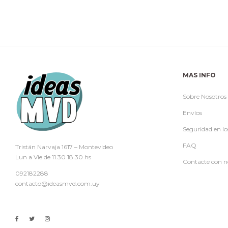
MAS INFO
Sobre Nosotros
Envíos
Seguridad en lo
FAQ
Tristán Narvaja 1617 – Montevideo
Lun a Vie de 11.30 18.30 hs
Contacte con n
092182288
contacto@ideasmvd.com.uy