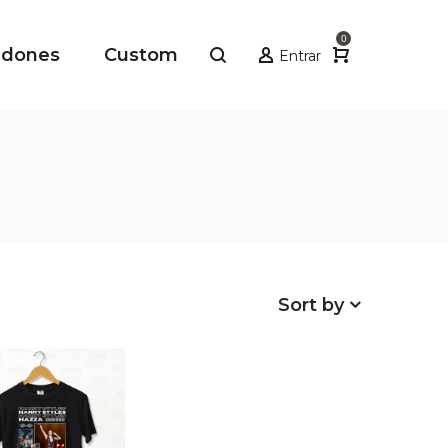
0
adones
Custom
Entrar
Sort by