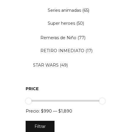
Series animadas
(65)
Super heroes
(50)
Remeras de Niño
(77)
RETIRO INMEDIATO
(17)
STAR WARS
(49)
PRICE
Precio:
$990
—
$1,890
Precio
Precio
Filtrar
mínimo
máximo