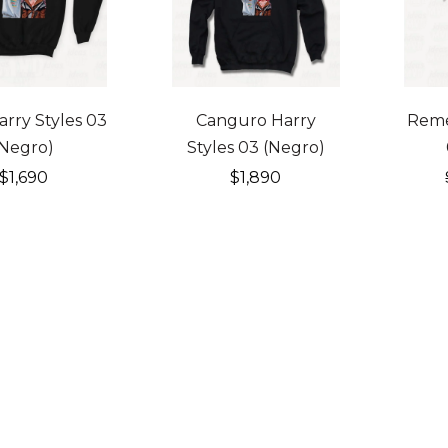
20% 
rry Styles 03
Canguro Harry
Reme
(Negro)
Styles 03 (Negro)
$
1,690
$
1,890