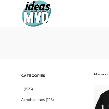
Ideas
Ideas
MVD
MVD
Mostrando 
CATEGORIES
..
(1523)
Almohadones
(128)