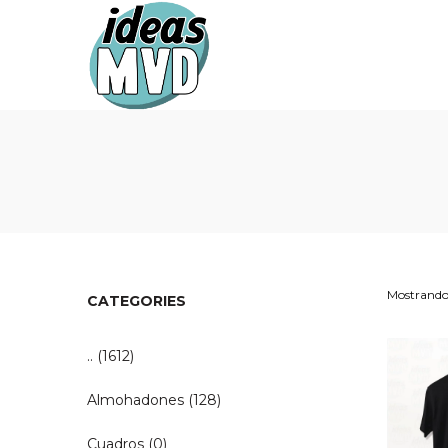
Ideas
Ideas
MVD
MVD
Mostrando 
CATEGORIES
..
(1612)
Almohadones
(128)
Cuadros
(0)