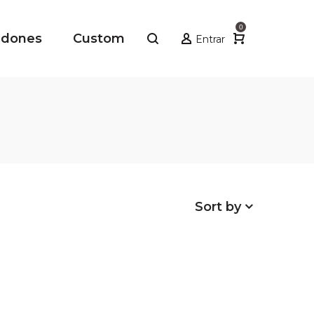
0
adones
Custom
Entrar
Sort by