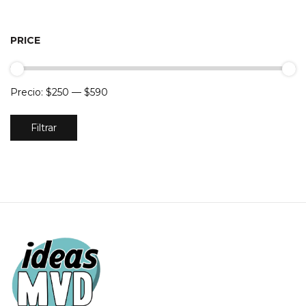
PRICE
Precio:
$250
—
$590
Precio
Precio
Filtrar
mínimo
máximo