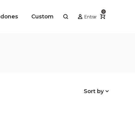
0
adones
Custom
Entrar
Sort by