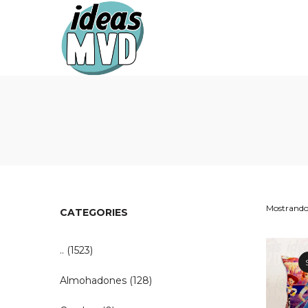
Ideas
Ideas
MVD
MVD
Mostrando 
CATEGORIES
..
(1523)
Almohadones
(128)