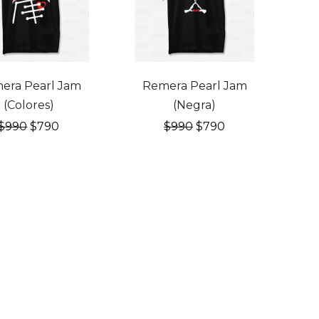
OFF
20% OFF
era Pearl Jam
Remera Pearl Jam
(Colores)
(Negra)
El
El
El
El
$
990
$
790
$
990
$
790
precio
precio
precio
precio
original
actual
original
actual
era:
es:
era:
es:
$990.
$790.
$990.
$790.