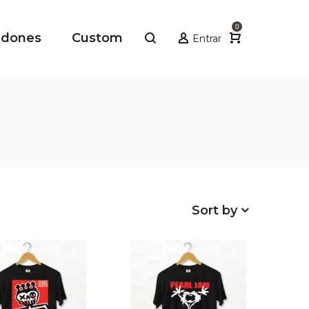
0
adones
Custom
Entrar
Sort by