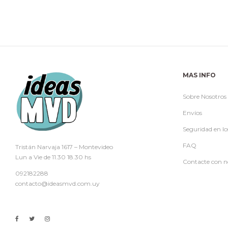
MAS INFO
Sobre Nosotros
Envíos
Seguridad en lo
FAQ
Tristán Narvaja 1617 – Montevideo
Lun a Vie de 11.30 18.30 hs
Contacte con n
092182288
contacto@ideasmvd.com.uy