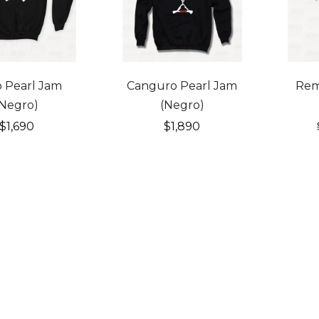
20% 
 Pearl Jam
Canguro Pearl Jam
Rem
(Negro)
(Negro)
$
1,690
$
1,890