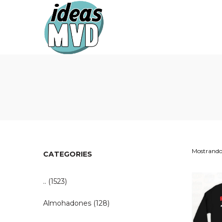
Ideas
Ideas
MVD
MVD
Mostrando 
CATEGORIES
..
(1523)
Almohadones
(128)