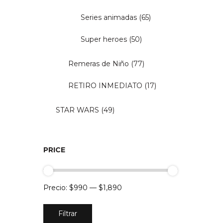
Series animadas
(65)
Super heroes
(50)
Remeras de Niño
(77)
RETIRO INMEDIATO
(17)
STAR WARS
(49)
PRICE
Precio:
$990
—
$1,890
Precio
Precio
Filtrar
mínimo
máximo