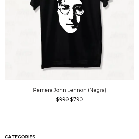
20% OFF
Remera John Lennon (Negra)
El
El
$
990
$
790
precio
precio
original
actual
era:
es:
$990.
$790.
CATEGORIES