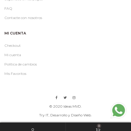
FAQ
Contacte con nosotros
MI CUENTA
Checkout
Mi cuenta
Política de cambios
Mis Favoritos
© 2020 Ideas MVD.
Try IT
, Desarrollo y Diseño Web.
0