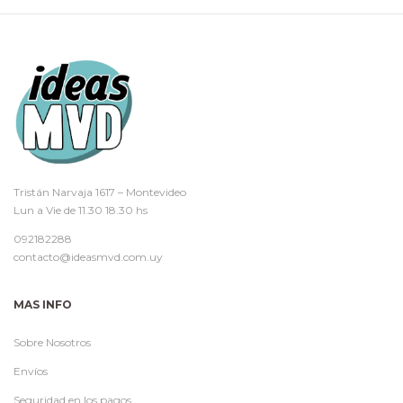
Tristán Narvaja 1617 – Montevideo
Lun a Vie de 11.30 18.30 hs
092182288
contacto@ideasmvd.com.uy
MAS INFO
Sobre Nosotros
Envíos
Seguridad en los pagos