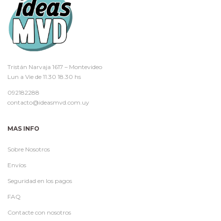
Tristán Narvaja 1617 – Montevideo
Lun a Vie de 11.30 18.30 hs
092182288
contacto@ideasmvd.com.uy
MAS INFO
Sobre Nosotros
Envíos
Seguridad en los pagos
FAQ
Contacte con nosotros