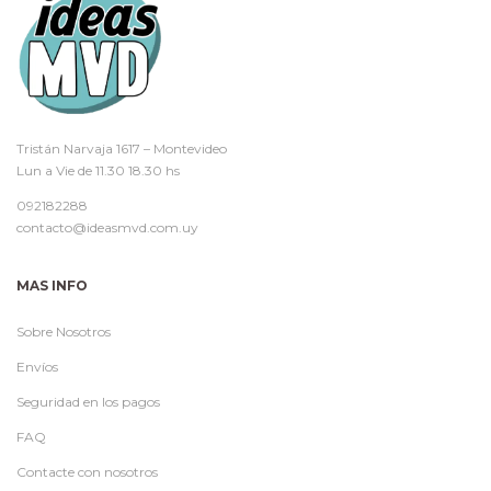
Tristán Narvaja 1617 – Montevideo
Lun a Vie de 11.30 18.30 hs
092182288
contacto@ideasmvd.com.uy
MAS INFO
Sobre Nosotros
Envíos
Seguridad en los pagos
FAQ
Contacte con nosotros