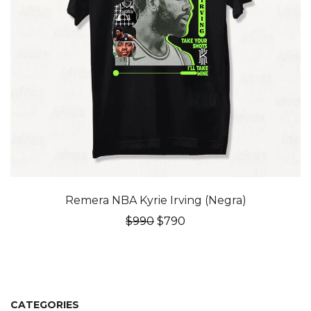
20% OFF
Remera NBA Kyrie Irving (Negra)
El
El
$
990
$
790
precio
precio
original
actual
era:
es:
$990.
$790.
CATEGORIES