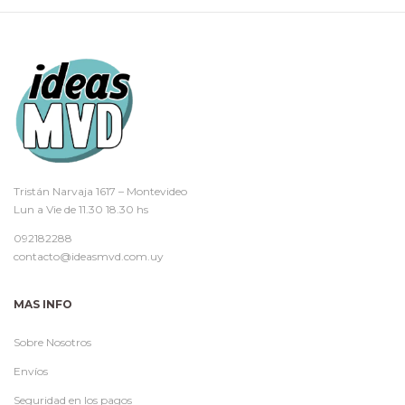
Tristán Narvaja 1617 – Montevideo
Lun a Vie de 11.30 18.30 hs
092182288
contacto@ideasmvd.com.uy
MAS INFO
Sobre Nosotros
Envíos
Seguridad en los pagos