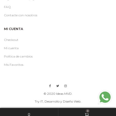
FAQ
Contacte con nosotros
MI CUENTA
Checkout
Mi cuenta
Política de cambios
Mis Favoritos
© 2020 Ideas MVD.
Try IT
, Desarrollo y Diseño Web.
0