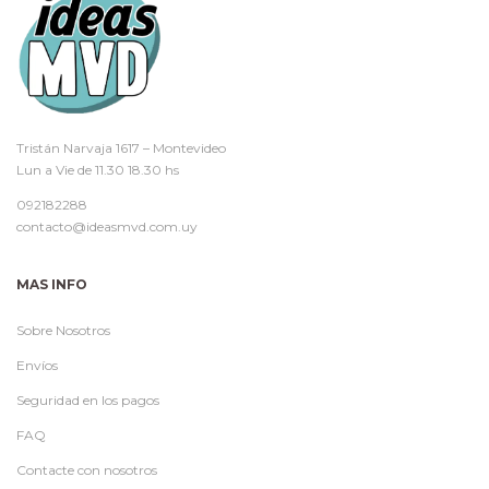
Tristán Narvaja 1617 – Montevideo
Lun a Vie de 11.30 18.30 hs
092182288
contacto@ideasmvd.com.uy
MAS INFO
Sobre Nosotros
Envíos
Seguridad en los pagos
FAQ
Contacte con nosotros