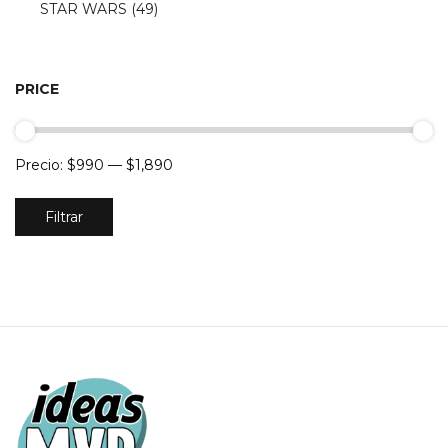
STAR WARS
(49)
PRICE
Precio:
$990
—
$1,890
Precio
Precio
Filtrar
mínimo
máximo