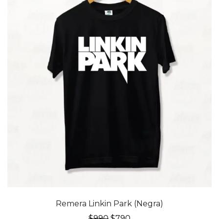
20% OFF
Remera Linkin Park (Negra)
El
El
$
990
$
790