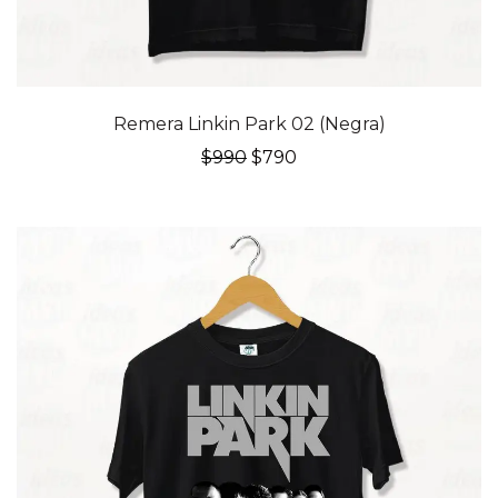
20% OFF
Remera Linkin Park 02 (Negra)
El
El
$
990
$
790
precio
precio
original
actual
era:
es:
$990.
$790.