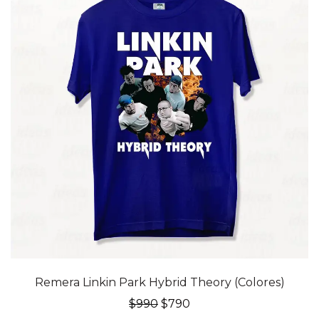
20% OFF
Remera Linkin Park Hybrid Theory (Colores)
El
El
$
990
$
790
precio
precio