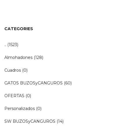
original
actual
era:
es:
$990.
$790.
CATEGORIES
..
(1523)
Almohadones
(128)
Cuadros
(0)
GATOS BUZOSyCANGUROS
(60)
OFERTAS
(0)
Personalizados
(0)
SW BUZOSyCANGUROS
(14)