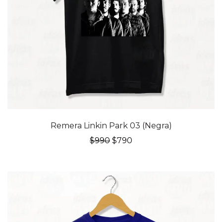
20% OFF
Remera Linkin Park 03 (Negra)
El
El
$
990
$
790
precio
precio
original
actual
era:
es:
$990.
$790.