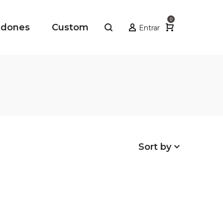
0
adones
Custom
Entrar
Sort by