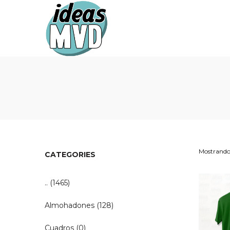
Ideas
Ideas
MVD
MVD
Mostrando 
CATEGORIES
..
(1465)
Almohadones
(128)
Cuadros
(0)