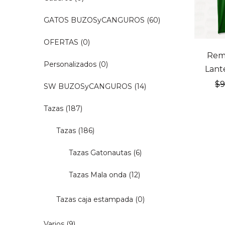
GATOS BUZOSyCANGUROS
(60)
OFERTAS
(0)
20% OF
Rem
Personalizados
(0)
Lant
$
SW BUZOSyCANGUROS
(14)
Tazas
(187)
Tazas
(186)
Tazas Gatonautas
(6)
Tazas Mala onda
(12)
Tazas caja estampada
(0)
Varios
(9)