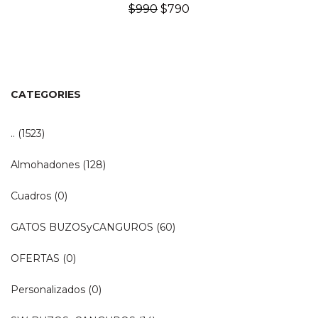
El
El
$
990
$
790
precio
precio
original
actual
era:
es:
$990.
$790.
CATEGORIES
..
(1523)
Almohadones
(128)
Cuadros
(0)
GATOS BUZOSyCANGUROS
(60)
OFERTAS
(0)
Personalizados
(0)