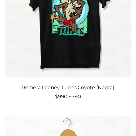
20% OFF
Remera Looney Tunes Coyote (Negra)
El
El
$
990
$
790
precio
precio
original
actual
era:
es:
$990.
$790.