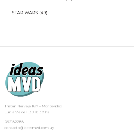
STAR WARS
(49)
Tristán Narvaja 1617 – Montevideo
Lun a Vie de 11.30 18.30 hs
092182288
contacto@ideasmvd.com.uy