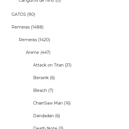
Canguros de niño
(0)
GATOS
(90)
Remeras
(1488)
Remeras
(1420)
Anime
(447)
Attack on Titan
(31)
Berserk
(6)
Bleach
(7)
ChainSaw Man
(16)
Dandadan
(6)
Death Note
(3)