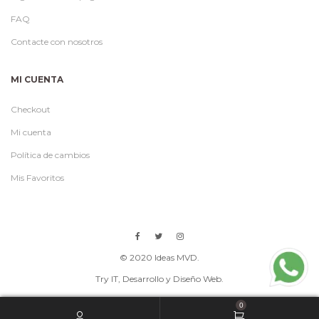
FAQ
Contacte con nosotros
MI CUENTA
Checkout
Mi cuenta
Política de cambios
Mis Favoritos
© 2020 Ideas MVD.
Try IT
, Desarrollo y Diseño Web.
0