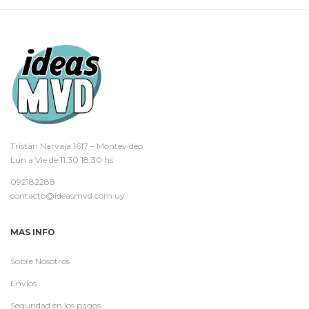
Tristán Narvaja 1617 – Montevideo
Lun a Vie de 11.30 18.30 hs
092182288
contacto@ideasmvd.com.uy
MAS INFO
Sobre Nosotros
Envíos
Seguridad en los pagos