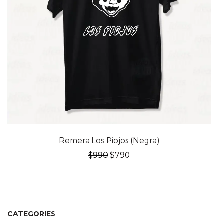
20% OFF
Remera Los Piojos (Negra)
El
El
$
990
$
790
precio
precio
original
actual
era:
es:
$990.
$790.
CATEGORIES