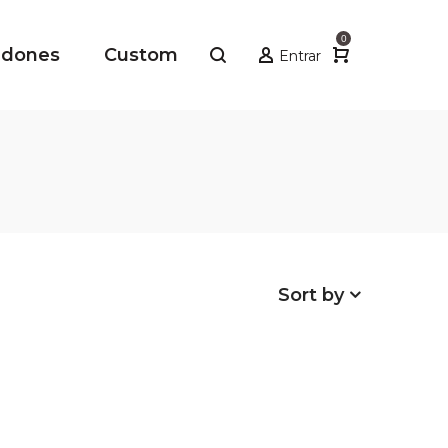
0
adones
Custom
Entrar
Sort by