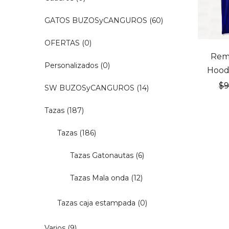
GATOS BUZOSyCANGUROS
(60)
OFERTAS
(0)
20% OF
Rem
Personalizados
(0)
Hoodi
$
SW BUZOSyCANGUROS
(14)
Tazas
(187)
Tazas
(186)
Tazas Gatonautas
(6)
Tazas Mala onda
(12)
Tazas caja estampada
(0)
Varios
(9)