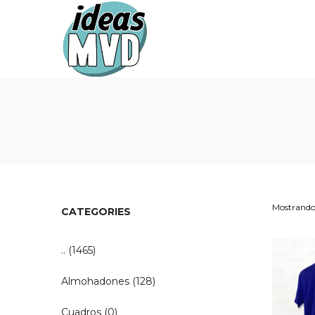
Ideas
Ideas
MVD
MVD
Mostrando 
CATEGORIES
..
(1465)
Almohadones
(128)
Cuadros
(0)