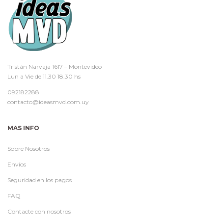
Tristán Narvaja 1617 – Montevideo
Lun a Vie de 11.30 18.30 hs
092182288
contacto@ideasmvd.com.uy
MAS INFO
Sobre Nosotros
Envíos
Seguridad en los pagos
FAQ
Contacte con nosotros