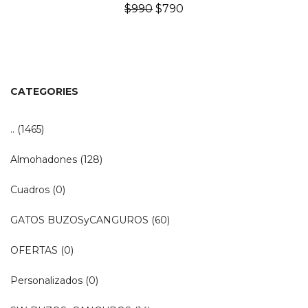
El
El
$
990
$
790
precio
precio
original
actual
era:
es:
$990.
$790.
CATEGORIES
..
(1465)
Almohadones
(128)
Cuadros
(0)
GATOS BUZOSyCANGUROS
(60)
OFERTAS
(0)
Personalizados
(0)