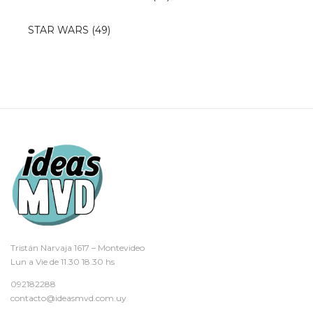
STAR WARS
(49)
Tristán Narvaja 1617 – Montevideo
Lun a Vie de 11.30 18.30 hs
092182288
contacto@ideasmvd.com.uy