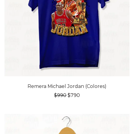
20% OFF
Remera Michael Jordan (Colores)
El
El
$
990
$
790
precio
precio
original
actual
era:
es:
$990.
$790.