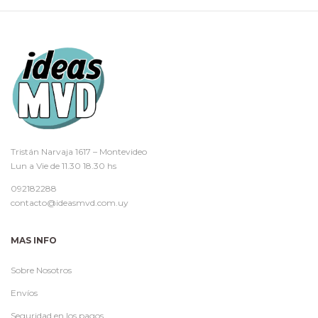
Tristán Narvaja 1617 – Montevideo
Lun a Vie de 11.30 18.30 hs
092182288
contacto@ideasmvd.com.uy
MAS INFO
Sobre Nosotros
Envíos
Seguridad en los pagos