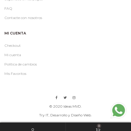
FAQ
Contacte con nosotros
MI CUENTA
Checkout
Mi cuenta
Política de cambios
Mis Favoritos
© 2020 Ideas MVD.
Try IT
, Desarrollo y Diseño Web.
0