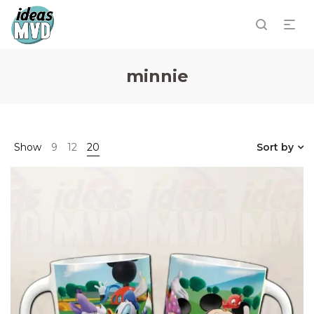
minnie
Show
9
12
20
Sort by