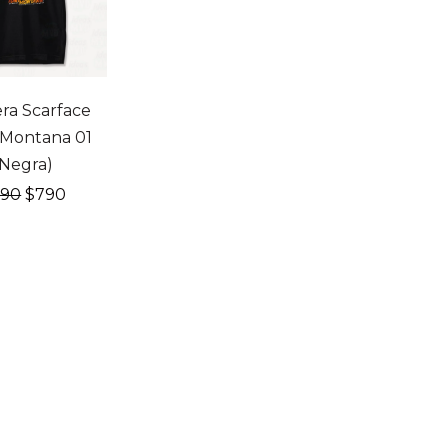
F
ra Scarface
 Montana 01
(Negra)
El
El
990
$
790
precio
precio
original
actual
era:
es:
$990.
$790.