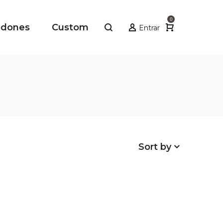
0
adones
Custom
Entrar
Sort by