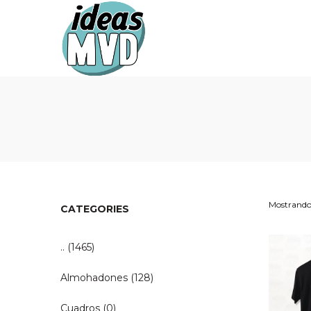
Ideas
Ideas
MVD
MVD
Mostrando 
CATEGORIES
..
(1465)
Almohadones
(128)
Cuadros
(0)