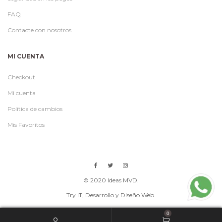
FAQ
Contacte con nosotros
MI CUENTA
Checkout
Mi cuenta
Política de cambios
Mis Favoritos
© 2020 Ideas MVD.
Try IT
, Desarrollo y Diseño Web.
0