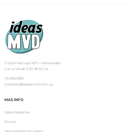
Tristán Narvaja 1617 – Montevideo
Lun a Vie de 11.30 18.30 hs
092182288
contacto@ideasmvd.com.uy
MAS INFO
Sobre Nosotros
Envíos
Seguridad en los pagos