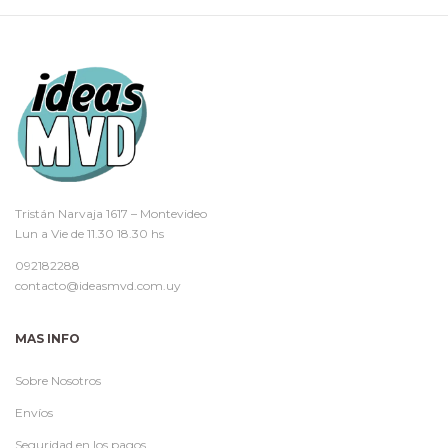
Tristán Narvaja 1617 – Montevideo
Lun a Vie de 11.30 18.30 hs
092182288
contacto@ideasmvd.com.uy
MAS INFO
Sobre Nosotros
Envíos
Seguridad en los pagos