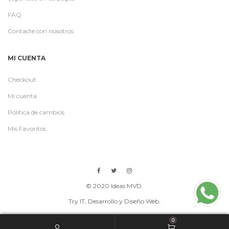
FAQ
Contacte con nosotros
MI CUENTA
Checkout
Mi cuenta
Política de cambios
Mis Favoritos
© 2020 Ideas MVD.
Try IT
, Desarrollo y Diseño Web.
0