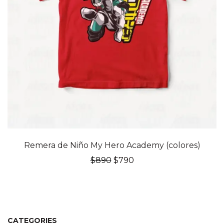
Remera de Niño My Hero Academy (colores)
El
El
$
890
$
790
precio
precio
original
actual
era:
es:
$890.
$790.
CATEGORIES