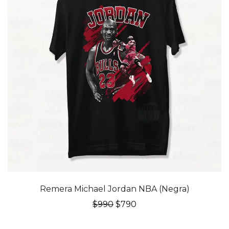
20% OFF
Remera Michael Jordan NBA (Negra)
El
El
$
990
$
790
precio
precio
original
actual