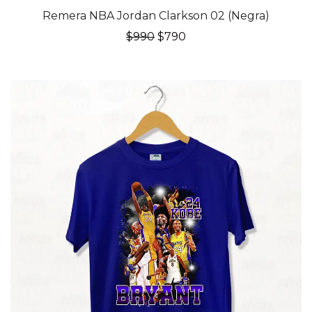
20% OFF
Remera NBA Jordan Clarkson 02 (Negra)
El
El
$
990
$
790
precio
precio
original
actual
era:
es:
$990.
$790.