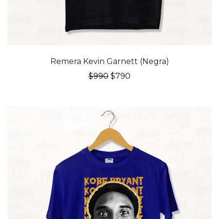
20% OFF
Remera Kevin Garnett (Negra)
El
El
$
990
$
790
precio
precio
original
actual
era:
es:
$990.
$790.