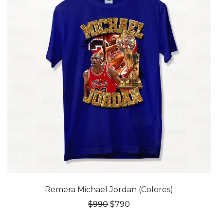
20% OFF
Remera Michael Jordan (Colores)
El
El
$
990
$
790
precio
precio