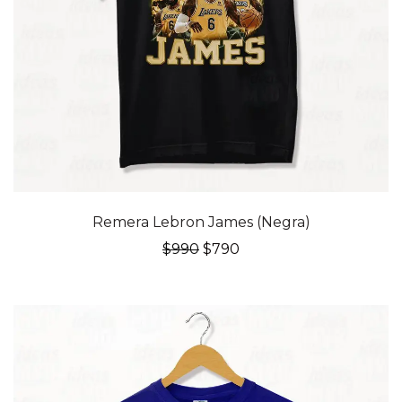
20% OFF
Remera Lebron James (Negra)
El
El
$
990
$
790
precio
precio
original
actual
era:
es:
$990.
$790.