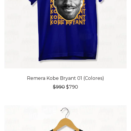
20% OFF
Remera Kobe Bryant 01 (Colores)
El
El
$
990
$
790
precio
precio
original
actual
era:
es:
$990.
$790.