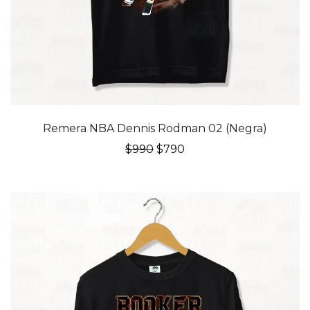
20% OFF
Remera NBA Dennis Rodman 02 (Negra)
El
El
$
990
$
790
precio
precio
original
actual
era:
es:
$990.
$790.