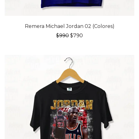
20% OFF
Remera Michael Jordan 02 (Colores)
El
El
$
990
$
790
precio
precio
original
actual
era:
es:
$990.
$790.