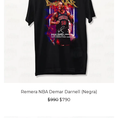
20% OFF
Remera NBA Demar Darnell (Negra)
El
El
$
990
$
790
precio
precio
original
actual
era:
es: