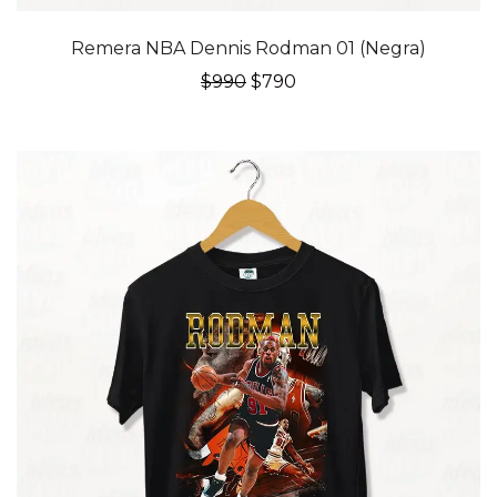
20% OFF
Remera NBA Dennis Rodman 01 (Negra)
El
El
$
990
$
790
precio
precio
original
actual
era:
es:
$990.
$790.