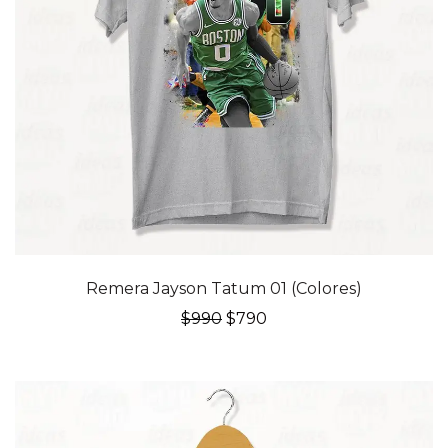
20% OFF
Remera Jayson Tatum 01 (Colores)
El
El
$
990
$
790
precio
precio
original
actual
era:
es:
$990.
$790.