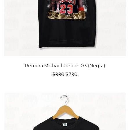
20% OFF
Remera Michael Jordan 03 (Negra)
El
El
$
990
$
790
precio
precio
original
actual
era:
es:
$990.
$790.