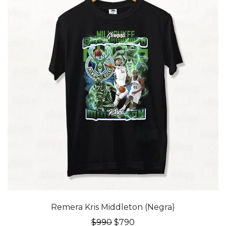
20% OFF
Remera Kris Middleton (Negra)
El
El
$
990
$
790