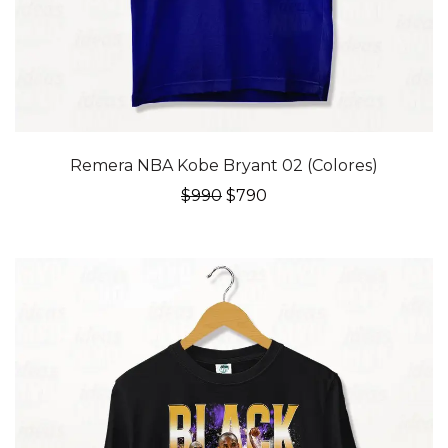
20% OFF
Remera NBA Kobe Bryant 02 (Colores)
El
El
$
990
$
790
precio
precio
original
actual
era:
es:
$990.
$790.