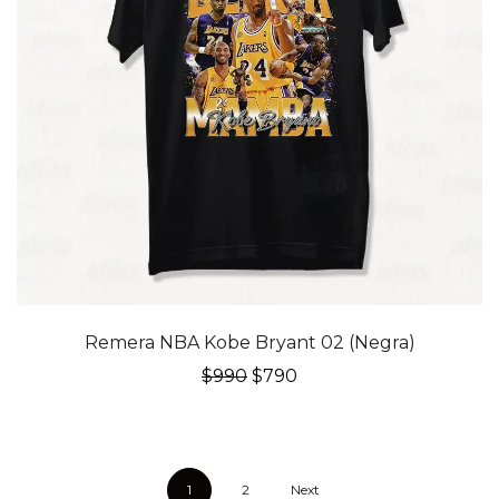
20% OFF
Remera NBA Kobe Bryant 02 (Negra)
El
El
$
990
$
790
precio
precio
original
actual
era:
es:
$990.
$790.
1
2
Next