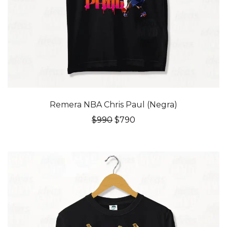
20% OFF
Remera NBA Chris Paul (Negra)
El
El
$
990
$
790
precio
precio
original
actual
era:
es:
$990.
$790.