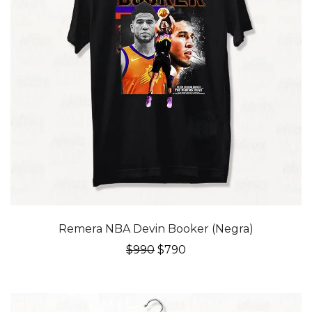
20% OFF
Remera NBA Devin Booker (Negra)
El
El
$
990
$
790
precio
precio
original
actual
era:
es:
$990.
$790.