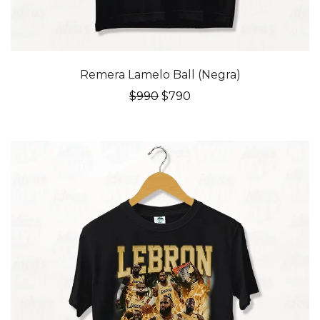
20% OFF
Remera Lamelo Ball (Negra)
El
El
$
990
$
790
precio
precio
original
actual
era:
es:
$990.
$790.