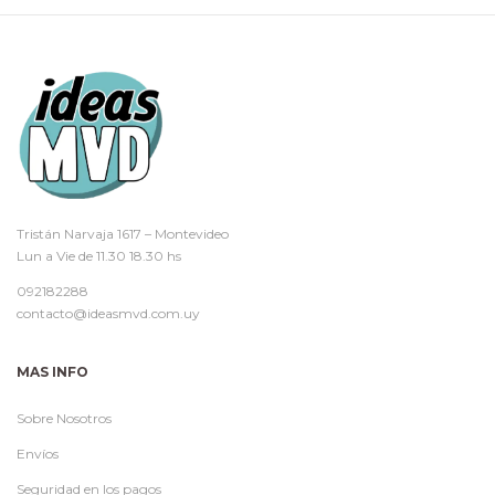
Tristán Narvaja 1617 – Montevideo
Lun a Vie de 11.30 18.30 hs
092182288
contacto@ideasmvd.com.uy
MAS INFO
Sobre Nosotros
Envíos
Seguridad en los pagos