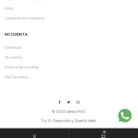
FAQ
Contacte con nosotros
MI CUENTA
Checkout
Mi cuenta
Política de cambios
Mis Favoritos
© 2020 Ideas MVD.
Try IT
, Desarrollo y Diseño Web.
0