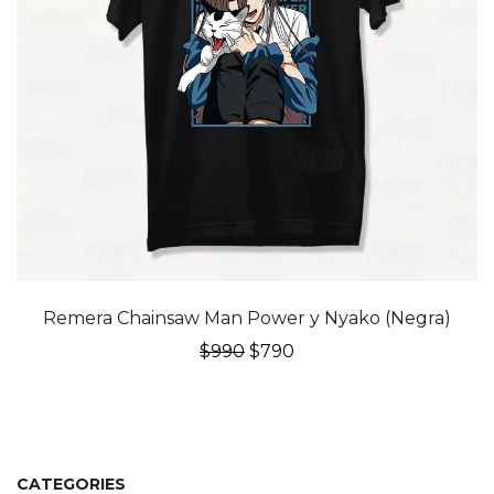
20% OFF
Remera Chainsaw Man Power y Nyako (Negra)
El
El
$
990
$
790
precio
precio
original
actual
era:
es:
$990.
$790.
CATEGORIES