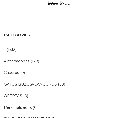
El
El
$
990
$
790
precio
precio
original
actual
era:
es:
$990.
$790.
CATEGORIES
..
(1612)
Almohadones
(128)
Cuadros
(0)
GATOS BUZOSyCANGUROS
(60)
OFERTAS
(0)
Personalizados
(0)