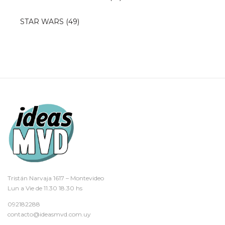
STAR WARS
(49)
Tristán Narvaja 1617 – Montevideo
Lun a Vie de 11.30 18.30 hs
092182288
contacto@ideasmvd.com.uy