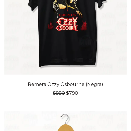
20% OFF
Remera Ozzy Osbourne (Negra)
El
El
$
990
$
790
precio
precio
original
actual
era:
es:
$990.
$790.