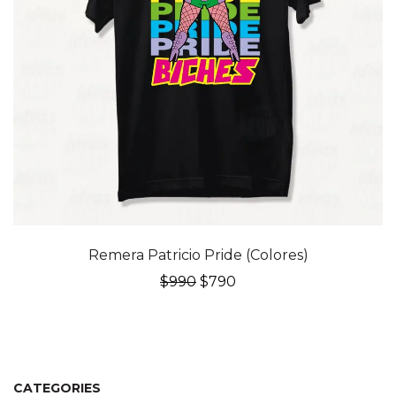
20% OFF
Remera Patricio Pride (Colores)
El
El
$
990
$
790
precio
precio
original
actual
era:
es:
$990.
$790.
CATEGORIES