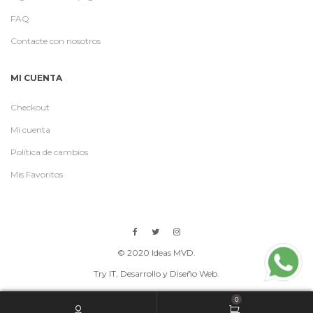
FAQ
Contacte con nosotros
MI CUENTA
Checkout
Mi cuenta
Política de cambios
Mis Favoritos
© 2020 Ideas MVD.
Try IT
, Desarrollo y Diseño Web.
0