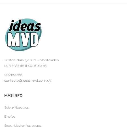
Tristán Narvaja 1617 – Montevideo
Lun a Vie de 11.30 18.30 hs
092182288
contacto@ideasmvd.com.uy
MAS INFO
Sobre Nosotros
Envíos
Seguridad en los pagos