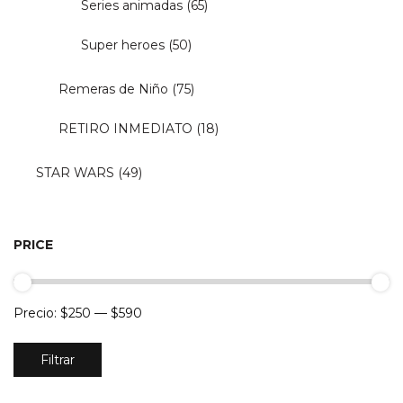
Series animadas
(65)
Super heroes
(50)
Remeras de Niño
(75)
RETIRO INMEDIATO
(18)
STAR WARS
(49)
PRICE
Precio:
$250
—
$590
Precio
Precio
Filtrar
mínimo
máximo