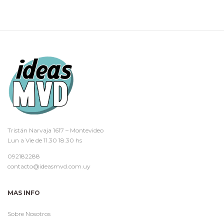
Tristán Narvaja 1617 – Montevideo
Lun a Vie de 11.30 18.30 hs
092182288
contacto@ideasmvd.com.uy
MAS INFO
Sobre Nosotros