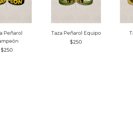
a Peñarol
Taza Peñarol Equipo
T
ampeón
$
250
$
250