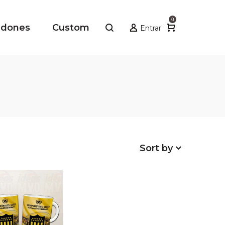
0
adones
Custom
Entrar
Sort by