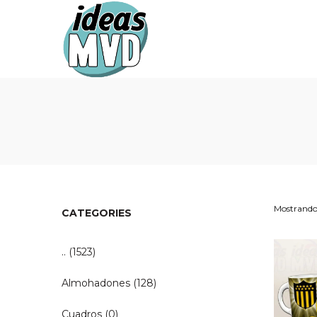
Ideas
Ideas
MVD
MVD
Mostrando 
CATEGORIES
..
(1523)
Almohadones
(128)
Cuadros
(0)