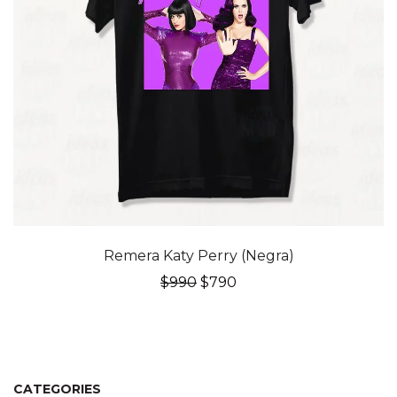
20% OFF
Remera Katy Perry (Negra)
El
El
$
990
$
790
precio
precio
original
actual
era:
es:
$990.
$790.
CATEGORIES