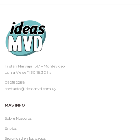
Tristán Narvaja 1617 – Montevideo
Lun a Vie de 11.30 18.30 hs
092182288
contacto@ideasmvd.com.uy
MAS INFO
Sobre Nosotros
Envíos
Seguridad en los pagos