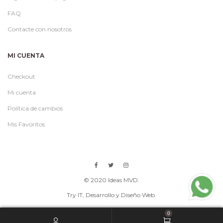
FAQ
Contacte con nosotros
MI CUENTA
Checkout
Mi cuenta
Política de cambios
Mis Favoritos
© 2020 Ideas MVD.
Try IT
, Desarrollo y Diseño Web.
0