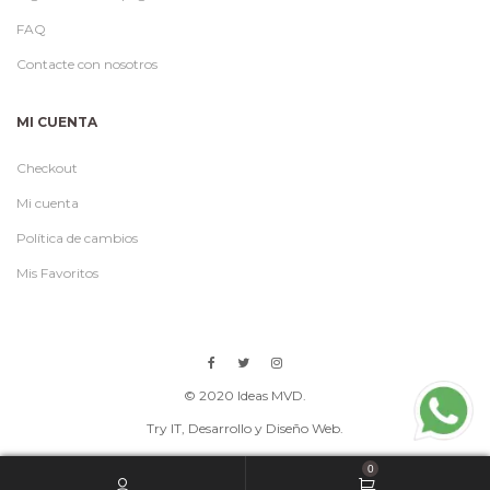
FAQ
Contacte con nosotros
MI CUENTA
Checkout
Mi cuenta
Política de cambios
Mis Favoritos
© 2020 Ideas MVD.
Try IT
, Desarrollo y Diseño Web.
0