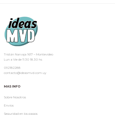
Tristán Narvaja 1617 – Montevideo
Lun a Vie de 11.30 18.30 hs
092182288
contacto@ideasmvd.com.uy
MAS INFO
Sobre Nosotros
Envíos
Seguridad en los pagos