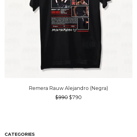
20% OFF
Remera Rauw Alejandro (Negra)
El
El
$
990
$
790
precio
precio
original
actual
era:
es:
$990.
$790.
CATEGORIES